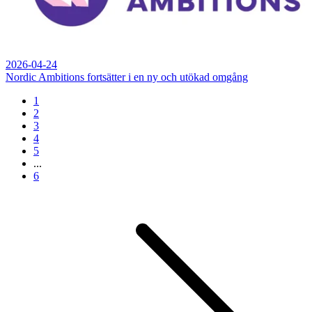
2026-04-24
Nordic Ambitions fortsätter i en ny och utökad omgång
1
2
3
4
5
...
6