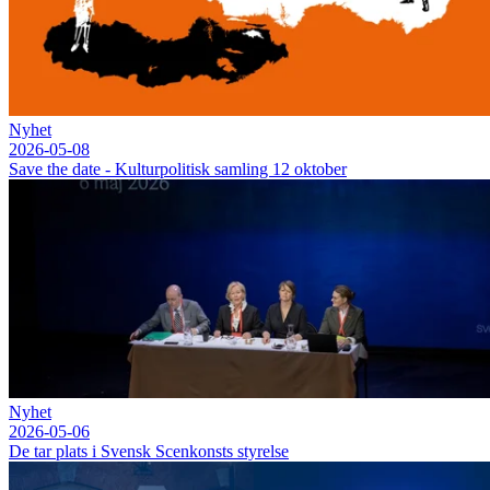
Nyhet
2026-05-08
Save the date - Kulturpolitisk samling 12 oktober
Nyhet
2026-05-06
De tar plats i Svensk Scenkonsts styrelse