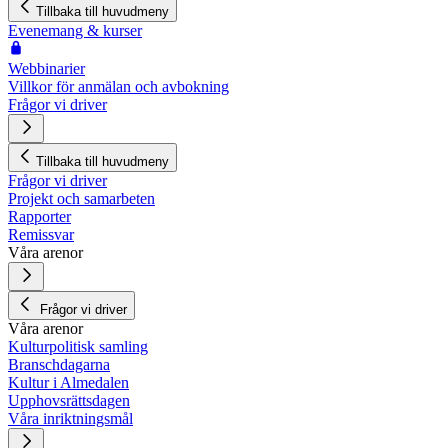
Tillbaka till huvudmeny
Evenemang & kurser
Webbinarier
Villkor för anmälan och avbokning
Frågor vi driver
Tillbaka till huvudmeny
Frågor vi driver
Projekt och samarbeten
Rapporter
Remissvar
Våra arenor
Frågor vi driver
Våra arenor
Kulturpolitisk samling
Branschdagarna
Kultur i Almedalen
Upphovsrättsdagen
Våra inriktningsmål