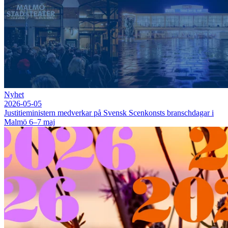
Nyhet
2026-05-05
Justitieministern medverkar på Svensk Scenkonsts branschdagar i
Malmö 6–7 maj