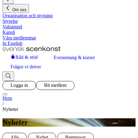
Om oss
Organisation och styrning
Styrelse
Valnämnd
Kansli
Våra medlemmar
In English
Råd & stöd
Evenemang & kurser
Frågor vi driver
Logga in
Bli medlem
Hem
/
Nyheter
Nyheter
Alla
Nyhet
Remissvar