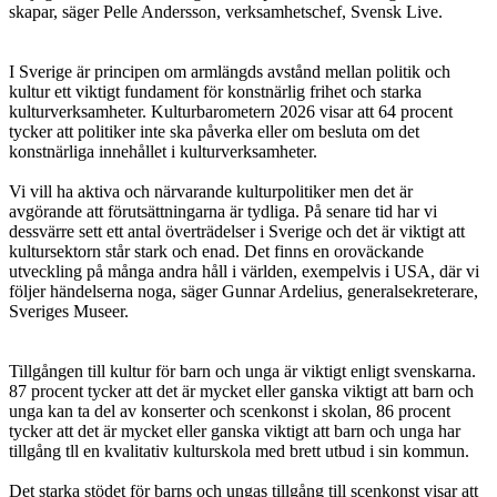
skapar, säger Pelle Andersson, verksamhetschef, Svensk Live.
I Sverige är principen om armlängds avstånd mellan politik och
kultur ett viktigt fundament för konstnärlig frihet och starka
kulturverksamheter. Kulturbarometern 2026 visar att 64 procent
tycker att politiker inte ska påverka eller om besluta om det
konstnärliga innehållet i kulturverksamheter.
Vi vill ha aktiva och närvarande kulturpolitiker men det är
avgörande att förutsättningarna är tydliga. På senare tid har vi
dessvärre sett ett antal överträdelser i Sverige och det är viktigt att
kultursektorn står stark och enad. Det finns en oroväckande
utveckling på många andra håll i världen, exempelvis i USA, där vi
följer händelserna noga, säger Gunnar Ardelius, generalsekreterare,
Sveriges Museer.
Tillgången till kultur för barn och unga är viktigt enligt svenskarna.
87 procent tycker att det är mycket eller ganska viktigt att barn och
unga kan ta del av konserter och scenkonst i skolan, 86 procent
tycker att det är mycket eller ganska viktigt att barn och unga har
tillgång tll en kvalitativ kulturskola med brett utbud i sin kommun.
Det starka stödet för barns och ungas tillgång till scenkonst visar att