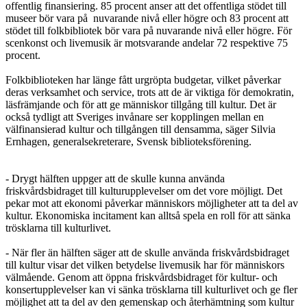
offentlig finansiering. 85 procent anser att det offentliga stödet till
museer bör vara på nuvarande nivå eller högre och 83 procent att
stödet till folkbibliotek bör vara på nuvarande nivå eller högre. För
scenkonst och livemusik är motsvarande andelar 72 respektive 75
procent.
Folkbiblioteken har länge fått urgröpta budgetar, vilket påverkar
deras verksamhet och service, trots att de är viktiga för demokratin,
läsfrämjande och för att ge människor tillgång till kultur. Det är
också tydligt att Sveriges invånare ser kopplingen mellan en
välfinansierad kultur och tillgången till densamma, säger Silvia
Ernhagen, generalsekreterare, Svensk biblioteksförening.
- Drygt hälften uppger att de skulle kunna använda
friskvårdsbidraget till kulturupplevelser om det vore möjligt. Det
pekar mot att ekonomi påverkar människors möjligheter att ta del av
kultur. Ekonomiska incitament kan alltså spela en roll för att sänka
trösklarna till kulturlivet.
- När fler än hälften säger att de skulle använda friskvårdsbidraget
till kultur visar det vilken betydelse livemusik har för människors
välmående. Genom att öppna friskvårdsbidraget för kultur- och
konsertupplevelser kan vi sänka trösklarna till kulturlivet och ge fler
möjlighet att ta del av den gemenskap och återhämtning som kultur