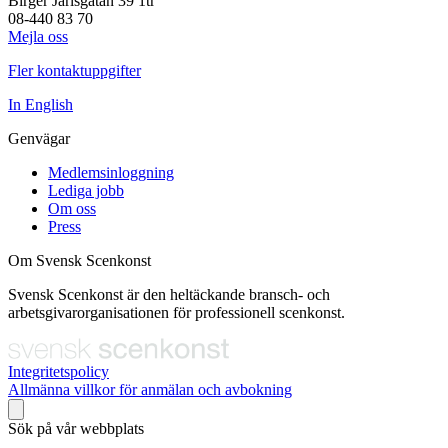
Birger Jarlsgatan 39 1tr
08-440 83 70
Mejla oss
Fler kontaktuppgifter
In English
Genvägar
Medlemsinloggning
Lediga jobb
Om oss
Press
Om Svensk Scenkonst
Svensk Scenkonst är den heltäckande bransch- och
arbetsgivarorganisationen för professionell scenkonst.
Integritetspolicy
Allmänna villkor för anmälan och avbokning
Sök på vår webbplats