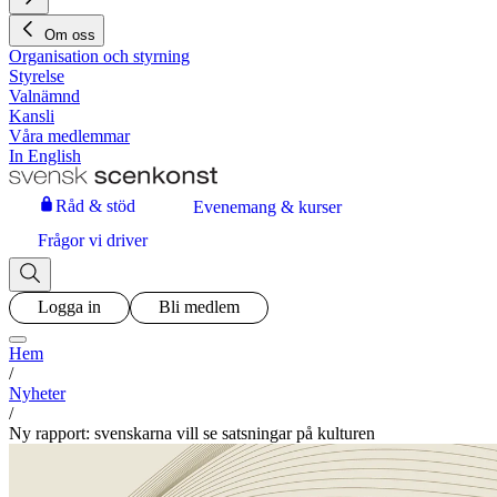
Om oss
Organisation och styrning
Styrelse
Valnämnd
Kansli
Våra medlemmar
In English
Råd & stöd
Evenemang & kurser
Frågor vi driver
Logga in
Bli medlem
Hem
/
Nyheter
/
Ny rapport: svenskarna vill se satsningar på kulturen