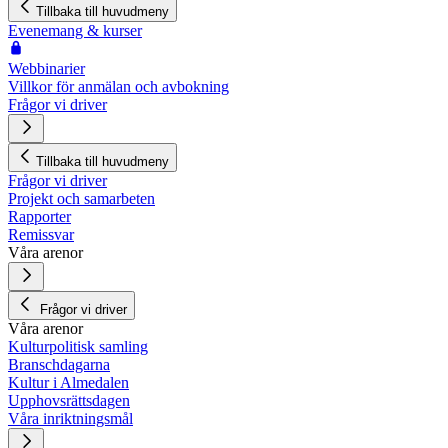
Tillbaka till huvudmeny
Evenemang & kurser
Webbinarier
Villkor för anmälan och avbokning
Frågor vi driver
Tillbaka till huvudmeny
Frågor vi driver
Projekt och samarbeten
Rapporter
Remissvar
Våra arenor
Frågor vi driver
Våra arenor
Kulturpolitisk samling
Branschdagarna
Kultur i Almedalen
Upphovsrättsdagen
Våra inriktningsmål