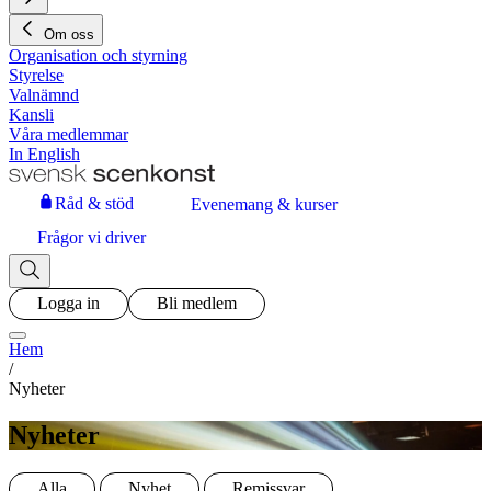
Om oss
Organisation och styrning
Styrelse
Valnämnd
Kansli
Våra medlemmar
In English
Råd & stöd
Evenemang & kurser
Frågor vi driver
Logga in
Bli medlem
Hem
/
Nyheter
Nyheter
Alla
Nyhet
Remissvar