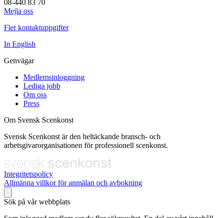
08-440 83 70
Mejla oss
Fler kontaktuppgifter
In English
Genvägar
Medlemsinloggning
Lediga jobb
Om oss
Press
Om Svensk Scenkonst
Svensk Scenkonst är den heltäckande bransch- och
arbetsgivarorganisationen för professionell scenkonst.
Integritetspolicy
Allmänna villkor för anmälan och avbokning
Sök på vår webbplats