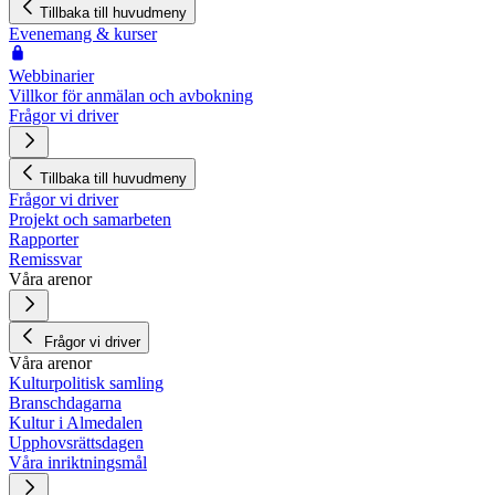
Tillbaka till huvudmeny
Evenemang & kurser
Webbinarier
Villkor för anmälan och avbokning
Frågor vi driver
Tillbaka till huvudmeny
Frågor vi driver
Projekt och samarbeten
Rapporter
Remissvar
Våra arenor
Frågor vi driver
Våra arenor
Kulturpolitisk samling
Branschdagarna
Kultur i Almedalen
Upphovsrättsdagen
Våra inriktningsmål