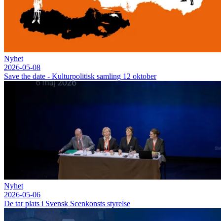
Nyhet
2026-05-08
Save the date - Kulturpolitisk samling 12 oktober
Nyhet
2026-05-06
De tar plats i Svensk Scenkonsts styrelse