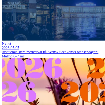
Nyhet
2026-05-05
Justitieministern medverkar på Svensk Scenkonsts branschdagar i
Malmö 6–7 maj