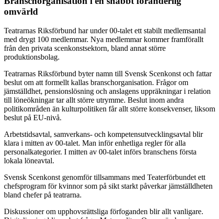
Branschorganisation i en snabbt föränderlig
omvärld
Teatrarnas Riksförbund har under 00-talet ett stabilt medlemsantal
med drygt 100 medlemmar. Nya medlemmar kommer framförallt
från den privata scenkonstsektorn, bland annat större
produktionsbolag.
Teatrarnas Riksförbund byter namn till Svensk Scenkonst och fattar
beslut om att formellt kallas branschorganisation. Frågor om
jämställdhet, pensionslösning och anslagens uppräkningar i relation
till löneökningar tar allt större utrymme. Beslut inom andra
politikområden än kulturpolitiken får allt större konsekvenser, liksom
beslut på EU-nivå.
Arbetstidsavtal, samverkans- och kompetensutvecklingsavtal blir
klara i mitten av 00-talet. Man inför enhetliga regler för alla
personalkategorier. I mitten av 00-talet införs branschens första
lokala löneavtal.
Svensk Scenkonst genomför tillsammans med Teaterförbundet ett
chefsprogram för kvinnor som på sikt starkt påverkar jämställdheten
bland chefer på teatrarna.
Diskussioner om upphovsrättsliga förfoganden blir allt vanligare.