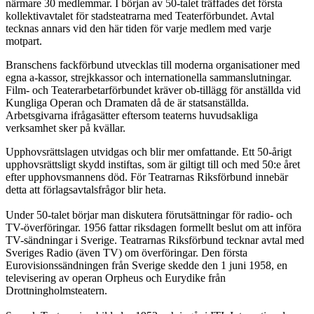
närmare 30 medlemmar. I början av 50-talet träffades det första
kollektivavtalet för stadsteatrarna med Teaterförbundet. Avtal
tecknas annars vid den här tiden för varje medlem med varje
motpart.
Branschens fackförbund utvecklas till moderna organisationer med
egna a-kassor, strejkkassor och internationella sammanslutningar.
Film- och Teaterarbetarförbundet kräver ob-tillägg för anställda vid
Kungliga Operan och Dramaten då de är statsanställda.
Arbetsgivarna ifrågasätter eftersom teaterns huvudsakliga
verksamhet sker på kvällar.
Upphovsrättslagen utvidgas och blir mer omfattande. Ett 50-årigt
upphovsrättsligt skydd instiftas, som är giltigt till och med 50:e året
efter upphovsmannens död. För Teatrarnas Riksförbund innebär
detta att förlagsavtalsfrågor blir heta.
Under 50-talet börjar man diskutera förutsättningar för radio- och
TV-överföringar. 1956 fattar riksdagen formellt beslut om att införa
TV-sändningar i Sverige. Teatrarnas Riksförbund tecknar avtal med
Sveriges Radio (även TV) om överföringar. Den första
Eurovisionssändningen från Sverige skedde den 1 juni 1958, en
televisering av operan Orpheus och Eurydike från
Drottningholmsteatern.