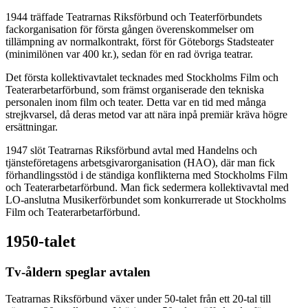
1944 träffade Teatrarnas Riksförbund och Teaterförbundets
fackorganisation för första gången överenskommelser om
tillämpning av normalkontrakt, först för Göteborgs Stadsteater
(minimilönen var 400 kr.), sedan för en rad övriga teatrar.
Det första kollektivavtalet tecknades med Stockholms Film och
Teaterarbetarförbund, som främst organiserade den tekniska
personalen inom film och teater. Detta var en tid med många
strejkvarsel, då deras metod var att nära inpå premiär kräva högre
ersättningar.
1947 slöt Teatrarnas Riksförbund avtal med Handelns och
tjänsteföretagens arbetsgivarorganisation (HAO), där man fick
förhandlingsstöd i de ständiga konflikterna med Stockholms Film
och Teaterarbetarförbund. Man fick sedermera kollektivavtal med
LO-anslutna Musikerförbundet som konkurrerade ut Stockholms
Film och Teaterarbetarförbund.
1950-talet
Tv-åldern speglar avtalen
Teatrarnas Riksförbund växer under 50-talet från ett 20-tal till