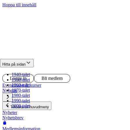
Hoppa till innehåll
Hitta på sidan
1940-talet
Logga in
Bli medlem
1950-talet
1960-talet
Evenemang & kurser
1970-talet
Nyheter
1980-talet
1990-talet
2000-talet
Tillbaka till huvudmeny
Nyheter
Nyhetsbrev
Medlemsinformation