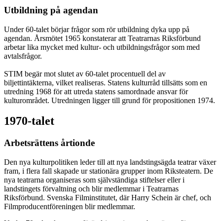
Utbildning på agendan
Under 60-talet börjar frågor som rör utbildning dyka upp på
agendan. Årsmötet 1965 konstaterar att Teatrarnas Riksförbund
arbetar lika mycket med kultur- och utbildningsfrågor som med
avtalsfrågor.
STIM begär mot slutet av 60-talet procentuell del av
biljettintäkterna, vilket realiseras. Statens kulturråd tillsätts som en
utredning 1968 för att utreda statens samordnade ansvar för
kulturområdet. Utredningen ligger till grund för propositionen 1974.
1970-talet
Arbetsrättens årtionde
Den nya kulturpolitiken leder till att nya landstingsägda teatrar växer
fram, i flera fall skapade ur stationära grupper inom Riksteatern. De
nya teatrarna organiseras som självständiga stiftelser eller i
landstingets förvaltning och blir medlemmar i Teatrarnas
Riksförbund. Svenska Filminstitutet, där Harry Schein är chef, och
Filmproducentföreningen blir medlemmar.