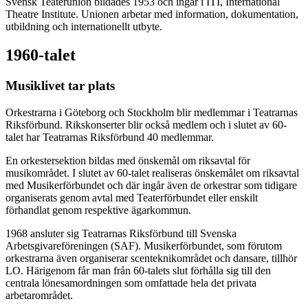
Svensk Teaterunion bildades 1953 och ingår i ITI, International
Theatre Institute. Unionen arbetar med information, dokumentation,
utbildning och internationellt utbyte.
1960-talet
Musiklivet tar plats
Orkestrarna i Göteborg och Stockholm blir medlemmar i Teatrarnas
Riksförbund. Rikskonserter blir också medlem och i slutet av 60-
talet har Teatrarnas Riksförbund 40 medlemmar.
En orkestersektion bildas med önskemål om riksavtal för
musikområdet. I slutet av 60-talet realiseras önskemålet om riksavtal
med Musikerförbundet och där ingår även de orkestrar som tidigare
organiserats genom avtal med Teaterförbundet eller enskilt
förhandlat genom respektive ägarkommun.
1968 ansluter sig Teatrarnas Riksförbund till Svenska
Arbetsgivareföreningen (SAF). Musikerförbundet, som förutom
orkestrarna även organiserar scenteknikområdet och dansare, tillhör
LO. Härigenom får man från 60-talets slut förhålla sig till den
centrala lönesamordningen som omfattade hela det privata
arbetarområdet.