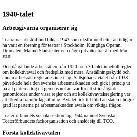
1940-talet
Arbetsgivarna organiserar sig
Teatrarnas riksförbund bildas 1943 som riksförbund efter att tidigare
ha varit en förening för teatrar i Stockholm. Kungliga Operan,
Dramaten, Malmö Stadsteater och några privatteatrar är med från
start.
Den då gällande arbetsrätten från 1920- och 30-talet innehöll regler
om kollektivavtal och fredsplikt med mera. Anställningsskydd och
annan arbetsrätt reglerades inte i lag. Saltsjöbadsavtalet från 1938
påverkade hela den svenska arbetsmarknaden och gick i princip ut
på att parterna tog ett gemensamt ansvar för att stridsåtgärder
genomfördes under vissa regler och att kollektivavtalsreglering var
att föredra framför lagstiftning. Avtalet fick till följd att staten i högre
grad lät parterna på arbetsmarknaden avtala om viktiga frågor.
Teaterförbundets sociala sektion tog 1944 namnet Svenska
Teaterförbundets fackorganisation och anslöt sig till TCO.
Första kollektivavtalen