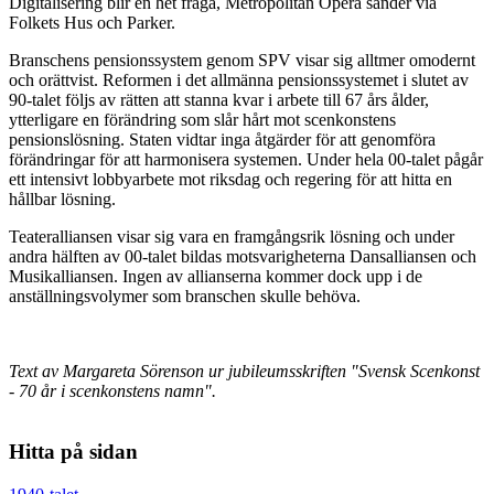
Digitalisering blir en het fråga, Metropolitan Opera sänder via
Folkets Hus och Parker.
Branschens pensionssystem genom SPV visar sig alltmer omodernt
och orättvist. Reformen i det allmänna pensionssystemet i slutet av
90-talet följs av rätten att stanna kvar i arbete till 67 års ålder,
ytterligare en förändring som slår hårt mot scenkonstens
pensionslösning. Staten vidtar inga åtgärder för att genomföra
förändringar för att harmonisera systemen. Under hela 00-talet pågår
ett intensivt lobbyarbete mot riksdag och regering för att hitta en
hållbar lösning.
Teateralliansen visar sig vara en framgångsrik lösning och under
andra hälften av 00-talet bildas motsvarigheterna Dansalliansen och
Musikalliansen. Ingen av allianserna kommer dock upp i de
anställningsvolymer som branschen skulle behöva.
Text av Margareta Sörenson ur jubileumsskriften "Svensk Scenkonst
- 70 år i scenkonstens namn".
Hitta på sidan