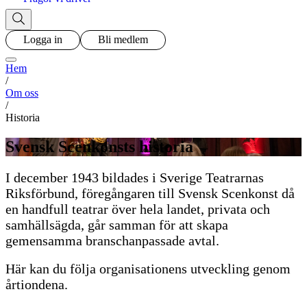
Logga in
Bli medlem
Hem
/
Om oss
/
Historia
Svensk Scenkonsts historia
I december 1943 bildades i Sverige Teatrarnas
Riksförbund, föregångaren till Svensk Scenkonst då
en handfull teatrar över hela landet, privata och
samhällsägda, går samman för att skapa
gemensamma branschanpassade avtal.
Här kan du följa organisationens utveckling genom
årtiondena.