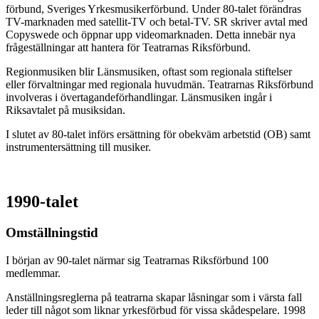
förbund, Sveriges Yrkesmusikerförbund. Under 80-talet förändras
TV-marknaden med satellit-TV och betal-TV. SR skriver avtal med
Copyswede och öppnar upp videomarknaden. Detta innebär nya
frågeställningar att hantera för Teatrarnas Riksförbund.
Regionmusiken blir Länsmusiken, oftast som regionala stiftelser
eller förvaltningar med regionala huvudmän. Teatrarnas Riksförbund
involveras i övertagandeförhandlingar. Länsmusiken ingår i
Riksavtalet på musiksidan.
I slutet av 80-talet införs ersättning för obekväm arbetstid (OB) samt
instrumentersättning till musiker.
1990-talet
Omställningstid
I början av 90-talet närmar sig Teatrarnas Riksförbund 100
medlemmar.
Anställningsreglerna på teatrarna skapar låsningar som i värsta fall
leder till något som liknar yrkesförbud för vissa skådespelare. 1998