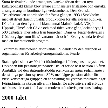
Stora festivaler kunde arrangeras, kanske för att det i ett nytt
kulturpolitiskt klimat blev lättare att finansiera fristående och enstaka
arrangemang än kontinuerliga verksamheter. Den Svenska
Teaterbiennalen anordnades för första gången 1993 i Stockholm
med ett drygt dussin utvalda produktioner för alla åldrars publiker.
Därefter har den ägt rum i bland annat Malmö, Luleå, Växjö,
Uppsala, Umeå och Gävle och med tiden varje gång lockat drygt 1
500 deltagare, mestadels från branschen. Dans & Teater-festivalen i
Göteborg äger rum likaså vartannat år och är Sveriges enda festival
med ett internationellt program.
Teatrarnas Riksförbund är drivande i bildandet av den europeiska
organisationen för arbetsgivarorganisationer, Pearle.
Staten gör i slutet av 90-talet förändringar i ålderspensionssystemet.
Livslönen blir pensionsgrundande istället för de bäst betalda 15 åren.
Anställda vid den statsunderstödda scenkonsten ingår sedan länge i
det statliga pensionssystemet SPV, med lägre pensionsåldrar för
vissa konstnärliga grupper, en anpassning till yrkenas förutsättningar.
Förändringarna skapar allvarliga hinder för arbetsgivare att erbjuda
och konstnärer att ta del av en modern och rättvis pensionslösning.
2000-talet