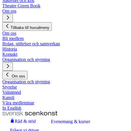
Säkerhet och kris
Theatre Green Book
Om oss
Tillbaka till huvudmeny
Om oss
Bli medlem
Bolag, stiftelser och samverkan
Historia
Kontakt
Organisation och styrning
Om oss
Organisation och styrning
Styrelse
Valnämnd
Kansli
Våra medlemmar
In English
Råd & stöd
Evenemang & kurser
Frågor vi driver