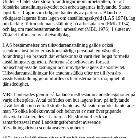
Under 70-talet sker stora förändringar inom arbetsrätten, för att
förstärka anställningsskyddet och arbetstagarnas inflytande. Staten
lagstiftar i frågor som tidigare hanterats av parterna. Bland de
viktigaste lagarna finns lagen om anställningsskydd (LAS 1974), lag
om facklig förtroendemans ställning på arbetsplatsen (FML 1974)
och lag om medbestämmande i arbetslivet (MBL 1976). I slutet av
70-talet införs en ny arbetsmiljölag.
LAS bestämmelser om tillsvidareanställning gällde också
scenkonstinstitutionernas konstnärliga personal, en väsentlig
förändring i en bransch där ettårskontrakt varit den högst formella
anställningstryggheten. Parterna såg behovet av fortsatt
branschanpassade lösningar och utnyttjade lagens dispositivitet.
Tillsvidareanställningar för teateranställda efter tre till fyra års
visstidsanställning genomfördes och artisterna fick möjlighet till
tjänstledighet.
MBL hanterades genom så kallade medbestämmandedelegationer på
varje arbetsplats. Avtal träffades om hur lagens krav på inflytande
såväl lokalt som centralt skulle hanteras. På teaterområdet hanterade
man 76 olika kollektivavtal och behovet av mer övergripande
riksavtal diskuterades. Teatrarnas Riksförbund tecknar
samarbetsavtal med Landstingsförbundet avseende
förvaltningsdrivna scenkonstverksamheter.