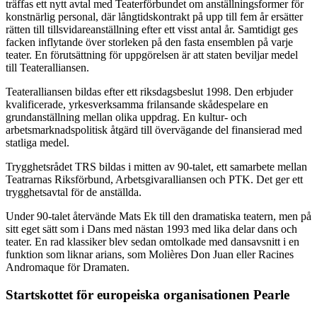
träffas ett nytt avtal med Teaterförbundet om anställningsformer för
konstnärlig personal, där långtidskontrakt på upp till fem år ersätter
rätten till tillsvidareanställning efter ett visst antal år. Samtidigt ges
facken inflytande över storleken på den fasta ensemblen på varje
teater. En förutsättning för uppgörelsen är att staten beviljar medel
till Teateralliansen.
Teateralliansen bildas efter ett riksdagsbeslut 1998. Den erbjuder
kvalificerade, yrkesverksamma frilansande skådespelare en
grundanställning mellan olika uppdrag. En kultur- och
arbetsmarknadspolitisk åtgärd till övervägande del finansierad med
statliga medel.
Trygghetsrådet TRS bildas i mitten av 90-talet, ett samarbete mellan
Teatrarnas Riksförbund, Arbetsgivaralliansen och PTK. Det ger ett
trygghetsavtal för de anställda.
Under 90-talet återvände Mats Ek till den dramatiska teatern, men på
sitt eget sätt som i Dans med nästan 1993 med lika delar dans och
teater. En rad klassiker blev sedan omtolkade med dansavsnitt i en
funktion som liknar arians, som Molières Don Juan eller Racines
Andromaque för Dramaten.
Startskottet för europeiska organisationen Pearle