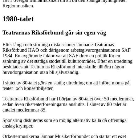
1971 övergår Militärmusiken till att bli den statliga myndigheten
Regionmusiken.
1980-talet
Teatrarnas Riksförbund går sin egen väg
Efter långa och stormiga diskussioner lämnade Teatrarnas
Riksförbund HAO och därigenom arbetsgivarorganisationen SAF
1984. En avgörande faktor var att SAF drev en politik för en
sänkning av det statliga stödet till kulturområdet. Efter en utredning
beslutades att Teatrarnas Riksförbund inte skulle tillhöra någon
huvudorganisation utan bli självständig.
I slutet av 80-talet görs en statlig utredning om att införa moms på
teater- och konsertbiljetter.
Teatrarnas Riksförbund har i början av 80-talet över 50 medlemmar,
sedan även riksteaterföreningarna anslutits. I slutet av 80-talet är
antalet medlemmar 85.
Sponsring diskuteras som en möjlig alternativ källa då offentliga
anslag krymper.
Orkestermusikerna lämnar Musikerförbundet och startar ett eget