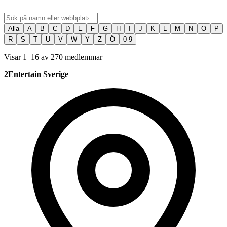
Alla
A
B
C
D
E
F
G
H
I
J
K
L
M
N
O
P
R
S
T
U
V
W
Y
Z
Ö
0-9
Visar 1–16 av 270 medlemmar
2Entertain Sverige