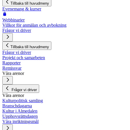
Tillbaka till huvudmeny
Evenemang & kurser
Webbinarier
Villkor för anmälan och avbokning
Frågor vi driver
Tillbaka till huvudmeny
Frågor vi driver
Projekt och samarbeten
Rapporter
Remissvar
Våra arenor
Frågor vi driver
Våra arenor
Kulturpolitisk samling
Branschdagarna
Kultur i Almedalen
Upphovsrättsdagen
Våra inriktningsmål