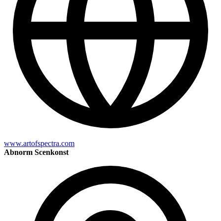
www.artofspectra.com
Abnorm Scenkonst