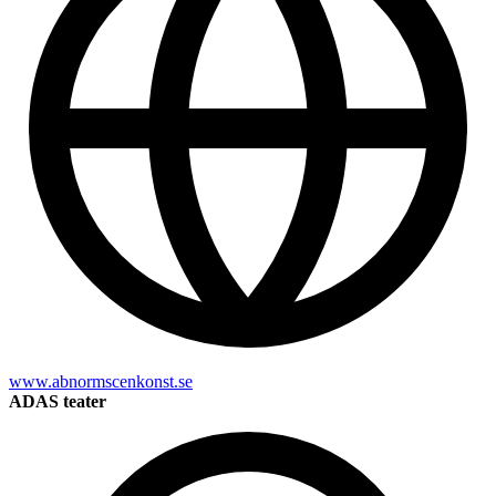
www.abnormscenkonst.se
ADAS teater