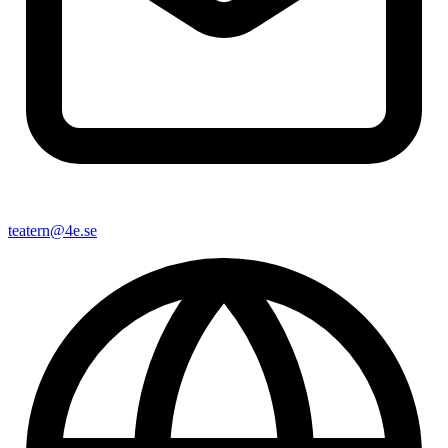
teatern@4e.se