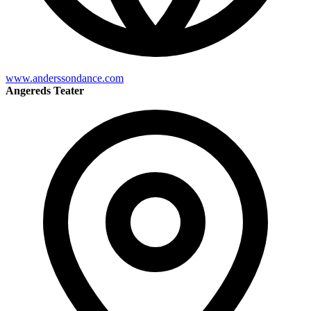
www.anderssondance.com
Angereds Teater