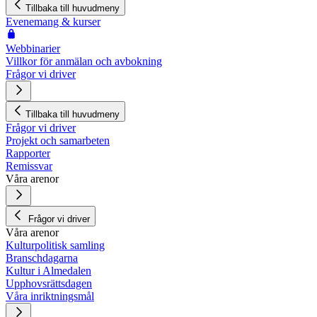
Tillbaka till huvudmeny
Evenemang & kurser
Webbinarier
Villkor för anmälan och avbokning
Frågor vi driver
Tillbaka till huvudmeny
Frågor vi driver
Projekt och samarbeten
Rapporter
Remissvar
Våra arenor
Frågor vi driver
Våra arenor
Kulturpolitisk samling
Branschdagarna
Kultur i Almedalen
Upphovsrättsdagen
Våra inriktningsmål