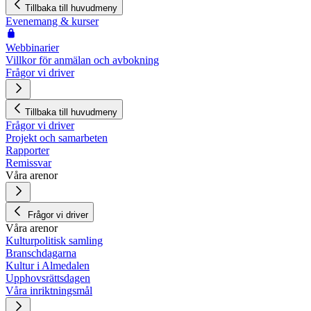
Tillbaka till huvudmeny
Evenemang & kurser
Webbinarier
Villkor för anmälan och avbokning
Frågor vi driver
Tillbaka till huvudmeny
Frågor vi driver
Projekt och samarbeten
Rapporter
Remissvar
Våra arenor
Frågor vi driver
Våra arenor
Kulturpolitisk samling
Branschdagarna
Kultur i Almedalen
Upphovsrättsdagen
Våra inriktningsmål