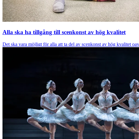
Alla ska ha tillgång till scenkonst av hög kvalitet
Det ska vara möjligt för alla att ta del av scenkonst av hög kvalitet oav