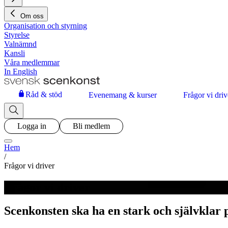
Om oss
Organisation och styrning
Styrelse
Valnämnd
Kansli
Våra medlemmar
In English
Råd & stöd
Evenemang & kurser
Frågor vi driv
Logga in
Bli medlem
Hem
/
Frågor vi driver
Frågor vi driver
Scenkonsten ska ha en stark och självklar p