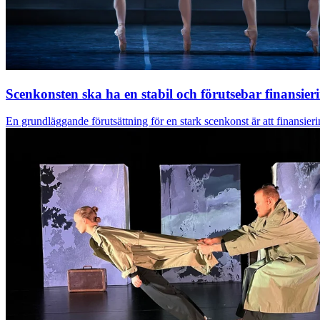
Scenkonsten ska ha en stabil och förutsebar finansier
En grundläggande förutsättning för en stark scenkonst är att finansierin