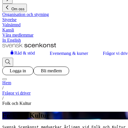
Om oss
Organisation och styrning
Styrelse
Valnämnd
Kansli
Våra medlemmar
In English
Råd & stöd
Evenemang & kurser
Frågor vi driv
Logga in
Bli medlem
Hem
/
Frågor vi driver
/
Folk och Kultur
Folk och Kultur
Svensk Scenkonst medverkar årligen vid Folk och Kultur 