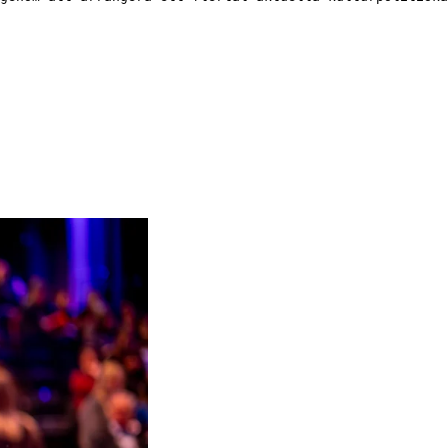
va förståelse, stimulerar det offentliga samtalet och fungerar som vikti
låter landets unga politiska företrädare ge sin syn på kulturpolitiken.
turens roll i samhället? Här presenterar Svensk Scenkonst, Svensk bibl
ret 2026.