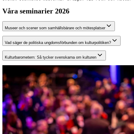
Våra seminarier 2026
Museer och scener som samhällsbärare och mötesplatser
Ett seminarium om hur museer och scener tillsammans formar vår kollekti
Vad säger de politiska ungdomsförbunden om kulturpolitiken?
En kulturpolitisk utfrågning där Svensk Scenkonst och Sveriges Museer 
Kulturbarometern: Så tycker svenskarna om kulturen
Vad tycker egentligen svenska folket om kultur, kulturpolitik och kul
nya undersökningen Kulturbarometern - ett viktigt avstamp inför valå