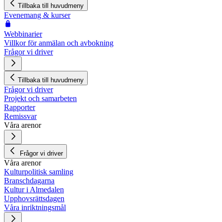
Tillbaka till huvudmeny
Evenemang & kurser
Webbinarier
Villkor för anmälan och avbokning
Frågor vi driver
Tillbaka till huvudmeny
Frågor vi driver
Projekt och samarbeten
Rapporter
Remissvar
Våra arenor
Frågor vi driver
Våra arenor
Kulturpolitisk samling
Branschdagarna
Kultur i Almedalen
Upphovsrättsdagen
Våra inriktningsmål