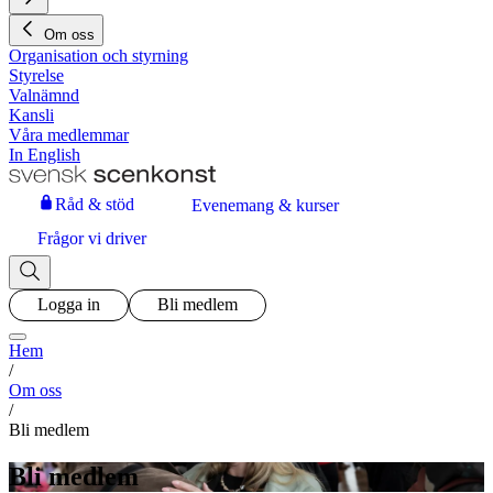
Om oss
Organisation och styrning
Styrelse
Valnämnd
Kansli
Våra medlemmar
In English
Råd & stöd
Evenemang & kurser
Frågor vi driver
Logga in
Bli medlem
Hem
/
Om oss
/
Bli medlem
Bli medlem