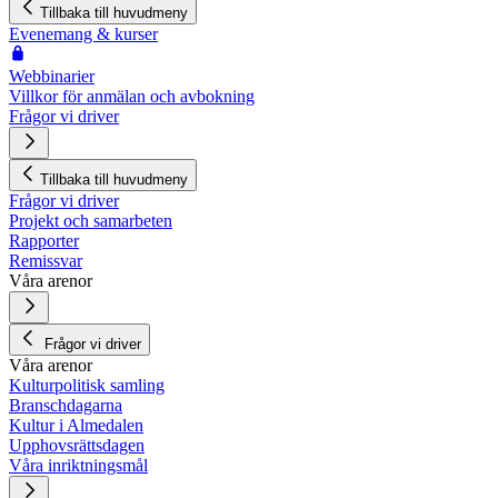
Tillbaka till huvudmeny
Evenemang & kurser
Webbinarier
Villkor för anmälan och avbokning
Frågor vi driver
Tillbaka till huvudmeny
Frågor vi driver
Projekt och samarbeten
Rapporter
Remissvar
Våra arenor
Frågor vi driver
Våra arenor
Kulturpolitisk samling
Branschdagarna
Kultur i Almedalen
Upphovsrättsdagen
Våra inriktningsmål