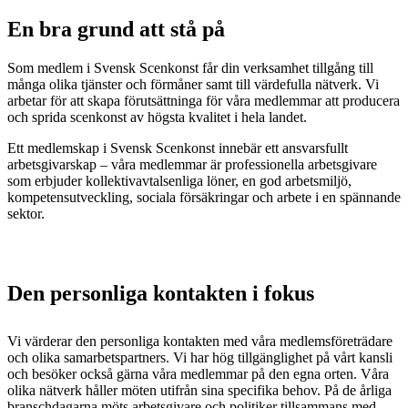
En bra grund att stå på
Som medlem i Svensk Scenkonst får din verksamhet tillgång till
många olika tjänster och förmåner samt till värdefulla nätverk. Vi
arbetar för att skapa förutsättninga för våra medlemmar att producera
och sprida scenkonst av högsta kvalitet i hela landet.
Ett medlemskap i Svensk Scenkonst innebär ett ansvarsfullt
arbetsgivarskap – våra medlemmar är professionella arbetsgivare
som erbjuder kollektivavtalsenliga löner, en god arbetsmiljö,
kompetensutveckling, sociala försäkringar och arbete i en spännande
sektor.
Den personliga kontakten i fokus
Vi värderar den personliga kontakten med våra medlemsföreträdare
och olika samarbetspartners. Vi har hög tillgänglighet på vårt kansli
och besöker också gärna våra medlemmar på den egna orten. Våra
olika nätverk håller möten utifrån sina specifika behov. På de årliga
branschdagarna möts arbetsgivare och politiker tillsammans med