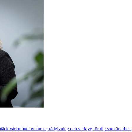
ptäck vårt utbud av kurser, rådgivning och verktyg för dig som är arbet