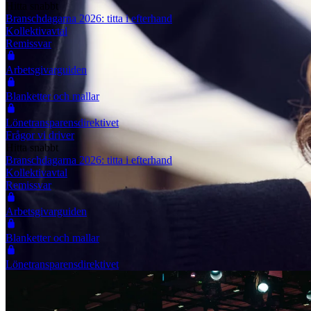
Hitta snabbt
Branschdagarna 2026: titta i efterhand
Kollektivavtal
Remissvar
Arbetsgivarguiden
Blanketter och mallar
Lönetransparensdirektivet
Frågor vi driver
Hitta snabbt
Branschdagarna 2026: titta i efterhand
Kollektivavtal
Remissvar
Arbetsgivarguiden
Blanketter och mallar
Lönetransparensdirektivet