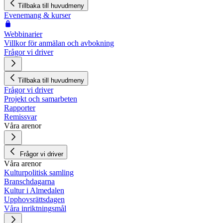
Tillbaka till huvudmeny
Evenemang & kurser
Webbinarier
Villkor för anmälan och avbokning
Frågor vi driver
Tillbaka till huvudmeny
Frågor vi driver
Projekt och samarbeten
Rapporter
Remissvar
Våra arenor
Frågor vi driver
Våra arenor
Kulturpolitisk samling
Branschdagarna
Kultur i Almedalen
Upphovsrättsdagen
Våra inriktningsmål