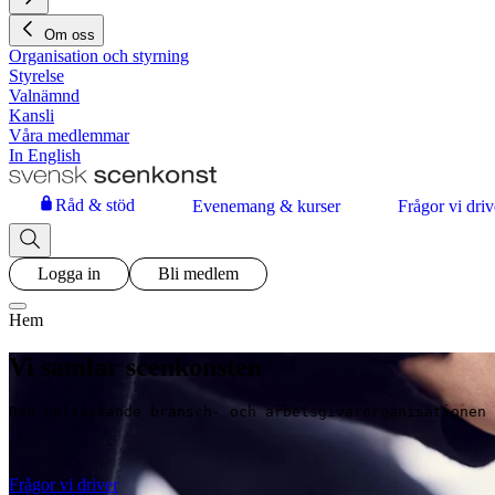
Om oss
Organisation och styrning
Styrelse
Valnämnd
Kansli
Våra medlemmar
In English
Råd & stöd
Evenemang & kurser
Frågor vi driv
Logga in
Bli medlem
Hem
Vi samlar scenkonsten
Den heltäckande bransch- och arbetsgivarorganisationen 
Frågor vi driver