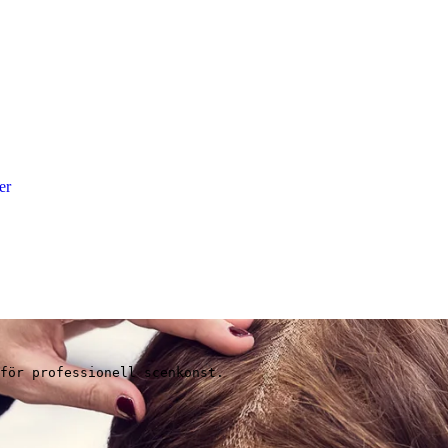
er
för professionell scenkonst.