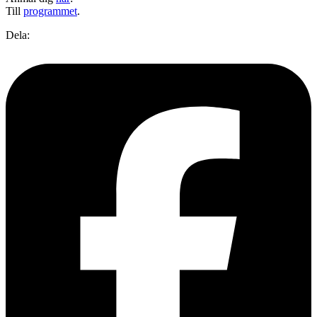
Till
programmet
.
Dela: