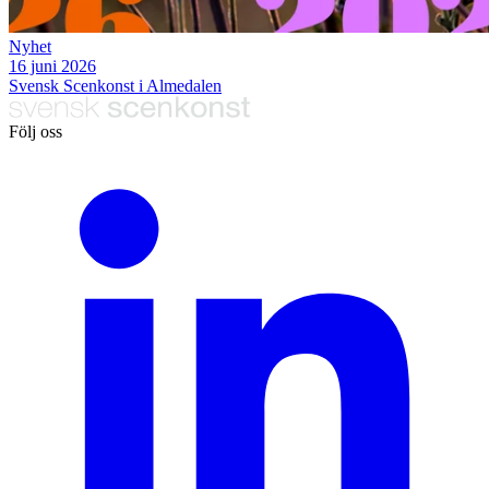
Nyhet
16 juni 2026
Svensk Scenkonst i Almedalen
Följ oss