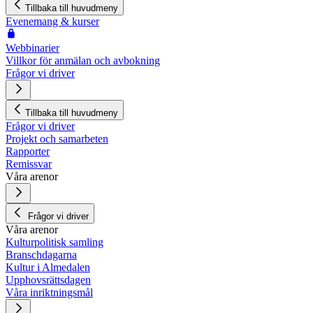
Tillbaka till huvudmeny
Evenemang & kurser
Webbinarier
Villkor för anmälan och avbokning
Frågor vi driver
Tillbaka till huvudmeny
Frågor vi driver
Projekt och samarbeten
Rapporter
Remissvar
Våra arenor
Frågor vi driver
Våra arenor
Kulturpolitisk samling
Branschdagarna
Kultur i Almedalen
Upphovsrättsdagen
Våra inriktningsmål