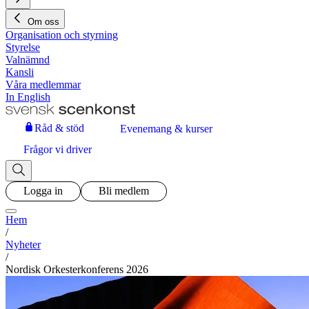
Om oss
Organisation och styrning
Styrelse
Valnämnd
Kansli
Våra medlemmar
In English
Råd & stöd
Evenemang & kurser
Frågor vi driver
Logga in
Bli medlem
Hem
/
Nyheter
/
Nordisk Orkesterkonferens 2026