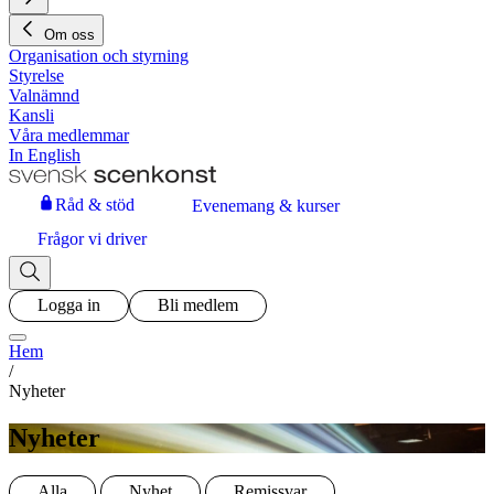
Om oss
Organisation och styrning
Styrelse
Valnämnd
Kansli
Våra medlemmar
In English
Råd & stöd
Evenemang & kurser
Frågor vi driver
Logga in
Bli medlem
Hem
/
Nyheter
Nyheter
Alla
Nyhet
Remissvar