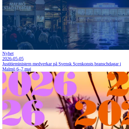
Nyhet
2026-05-05
Justitieministern medverkar på Svensk Scenkonsts branschdagar i
Malmö 6–7 maj