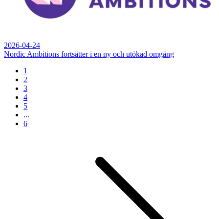
2026-04-24
Nordic Ambitions fortsätter i en ny och utökad omgång
1
2
3
4
5
...
6