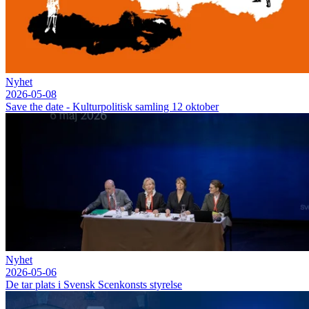
Nyhet
2026-05-08
Save the date - Kulturpolitisk samling 12 oktober
Nyhet
2026-05-06
De tar plats i Svensk Scenkonsts styrelse