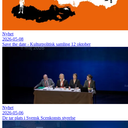
Nyhet
2026-05-08
Save the date - Kulturpolitisk samling 12 oktober
Nyhet
2026-05-06
De tar plats i Svensk Scenkonsts styrelse