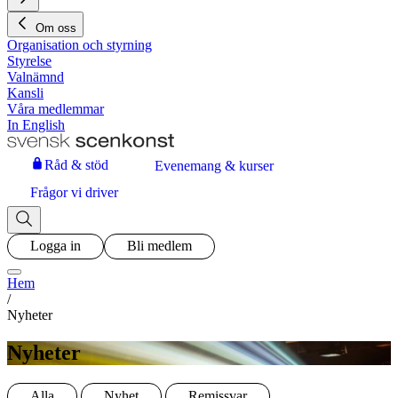
Om oss
Organisation och styrning
Styrelse
Valnämnd
Kansli
Våra medlemmar
In English
Råd & stöd
Evenemang & kurser
Frågor vi driver
Logga in
Bli medlem
Hem
/
Nyheter
Nyheter
Alla
Nyhet
Remissvar