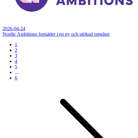
2026-04-24
Nordic Ambitions fortsätter i en ny och utökad omgång
1
2
3
4
5
...
6