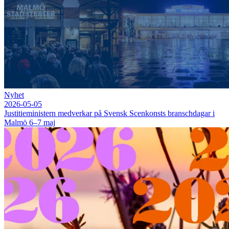
Nyhet
2026-05-05
Justitieministern medverkar på Svensk Scenkonsts branschdagar i
Malmö 6–7 maj