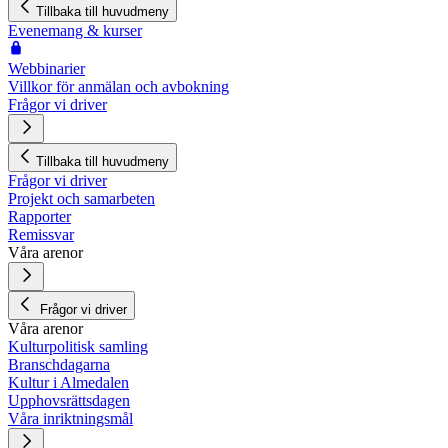
Tillbaka till huvudmeny
Evenemang & kurser
Webbinarier
Villkor för anmälan och avbokning
Frågor vi driver
Tillbaka till huvudmeny
Frågor vi driver
Projekt och samarbeten
Rapporter
Remissvar
Våra arenor
Frågor vi driver
Våra arenor
Kulturpolitisk samling
Branschdagarna
Kultur i Almedalen
Upphovsrättsdagen
Våra inriktningsmål