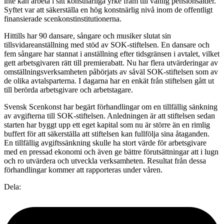
inte kan arbeta i sitt konstnärliga yrke fram till vanlig pensionsålder.
Syftet var att säkerställa en hög konstnärlig nivå inom de offentligt
finansierade scenkonstinstitutionerna.
Hittills har 90 dansare, sångare och musiker slutat sin
tillsvidareanställning med stöd av SOK-stiftelsen. En dansare och
fem sångare har stannat i anställning efter tidsgränsen i avtalet, vilket
gett arbetsgivaren rätt till premierabatt. Nu har flera utvärderingar av
omställningsverksamheten påbörjats av såväl SOK-stiftelsen som av
de olika avtalsparterna. I dagarna har en enkät från stiftelsen gått ut
till berörda arbetsgivare och arbetstagare.
Svensk Scenkonst har begärt förhandlingar om en tillfällig sänkning
av avgifterna till SOK-stiftelsen. Anledningen är att stiftelsen sedan
starten har byggt upp ett eget kapital som nu är större än en rimlig
buffert för att säkerställa att stiftelsen kan fullfölja sina åtaganden.
En tillfällig avgiftssänkning skulle ha stort värde för arbetsgivare
med en pressad ekonomi och även ge bättre förutsättningar att i lugn
och ro utvärdera och utveckla verksamheten. Resultat från dessa
förhandlingar kommer att rapporteras under våren.
Dela: