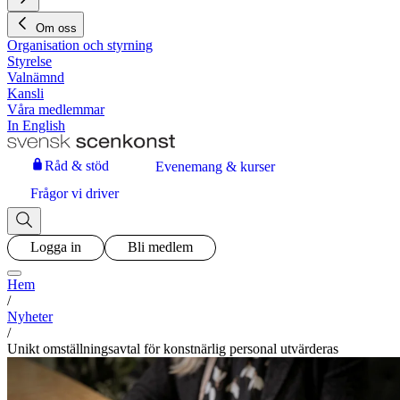
Om oss
Organisation och styrning
Styrelse
Valnämnd
Kansli
Våra medlemmar
In English
Råd & stöd
Evenemang & kurser
Frågor vi driver
Logga in
Bli medlem
Hem
/
Nyheter
/
Unikt omställningsavtal för konstnärlig personal utvärderas