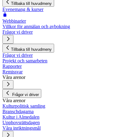
Tillbaka till huvudmeny
Evenemang & kurser
Webbinarier
Villkor för anmälan och avbokning
Frågor vi driver
Tillbaka till huvudmeny
Frågor vi driver
Projekt och samarbeten
Rapporter
Remissvar
Våra arenor
Frågor vi driver
Våra arenor
Kulturpolitisk samling
Branschdagarna
Kultur i Almedalen
Upphovsrättsdagen
Våra inriktningsmål