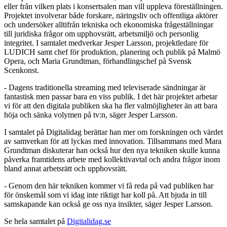
eller från vilken plats i konsertsalen man vill uppleva föreställningen.
Projektet involverar både forskare, näringsliv och offentliga aktörer
och undersöker alltifrån tekniska och ekonomiska frågeställningar
till juridiska frågor om upphovsrätt, arbetsmiljö och personlig
integritet. I samtalet medverkar Jesper Larsson, projektledare för
LUDICH samt chef för produktion, planering och publik på Malmö
Opera, och Maria Grundtman, förhandlingschef på Svensk
Scenkonst.
- Dagens traditionella streaming med televiserade sändningar är
fantastisk men passar bara en viss publik. I det här projektet arbetar
vi för att den digitala publiken ska ha fler valmöjligheter än att bara
höja och sänka volymen på tv:n, säger Jesper Larsson.
I samtalet på Digitalidag berättar han mer om forskningen och värdet
av samverkan för att lyckas med innovation. Tillsammans med Mara
Grundtman diskuterar han också hur den nya tekniken skulle kunna
påverka framtidens arbete med kollektivavtal och andra frågor inom
bland annat arbetsrätt och upphovsrätt.
- Genom den här tekniken kommer vi få reda på vad publiken har
för önskemål som vi idag inte riktigt har koll på. Att bjuda in till
samskapande kan också ge oss nya insikter, säger Jesper Larsson.
Se hela samtalet på
Digitalidag.se