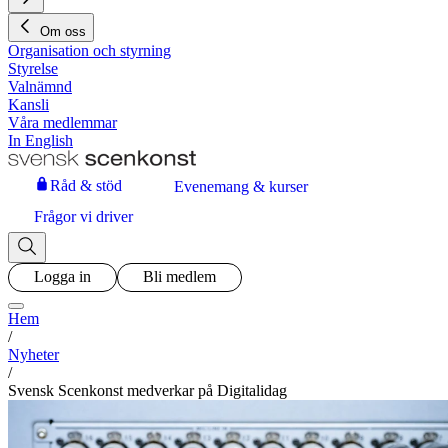
Om oss
Organisation och styrning
Styrelse
Valnämnd
Kansli
Våra medlemmar
In English
Råd & stöd
Evenemang & kurser
Frågor vi driver
Logga in
Bli medlem
Hem
/
Nyheter
/
Svensk Scenkonst medverkar på Digitalidag