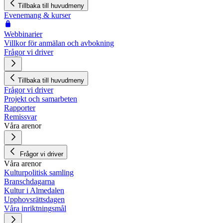
Tillbaka till huvudmeny
Evenemang & kurser
Webbinarier
Villkor för anmälan och avbokning
Frågor vi driver
Tillbaka till huvudmeny
Frågor vi driver
Projekt och samarbeten
Rapporter
Remissvar
Våra arenor
Frågor vi driver
Våra arenor
Kulturpolitisk samling
Branschdagarna
Kultur i Almedalen
Upphovsrättsdagen
Våra inriktningsmål