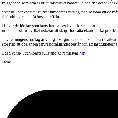
byggnader, som ofta är kulturhistoriskt värdefulla och där det saknas 
Svensk Scenkonst tillstyrker utredarens förslag men betonar att de må
förändringarna att få önskad effekt.
Utöver de förslag som lagts fram anser Svensk Scenkonst att fastighete
underhållsstatus, vilket riskerar att skapa fortsatta ekonomiska probl
– Utredningens förslag är viktiga, välgrundade och kan lösa de allvar
stor risk att obalansen i hyresförhållandet består och att institutione
Läs Svensk Scenkonsts fullständiga remissvar
här.
Dela: