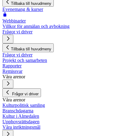
Tillbaka till huvudmeny
Evenemang & kurser
Webbinarier
Villkor för anmälan och avbokning
Frågor vi driver
Tillbaka till huvudmeny
Frågor vi driver
Projekt och samarbeten
Rapporter
Remissvar
Våra arenor
Frågor vi driver
Våra arenor
Kulturpolitisk samling
Branschdagarna
Kultur i Almedalen
Upphovsrättsdagen
Våra inriktningsmål