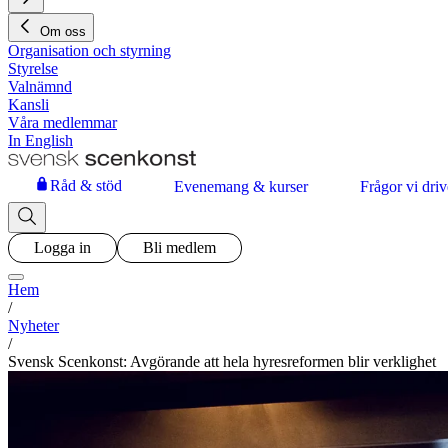
Om oss
Organisation och styrning
Styrelse
Valnämnd
Kansli
Våra medlemmar
In English
Råd & stöd
Evenemang & kurser
Frågor vi driv
Logga in
Bli medlem
Hem
/
Nyheter
/
Svensk Scenkonst: Avgörande att hela hyresreformen blir verklighet