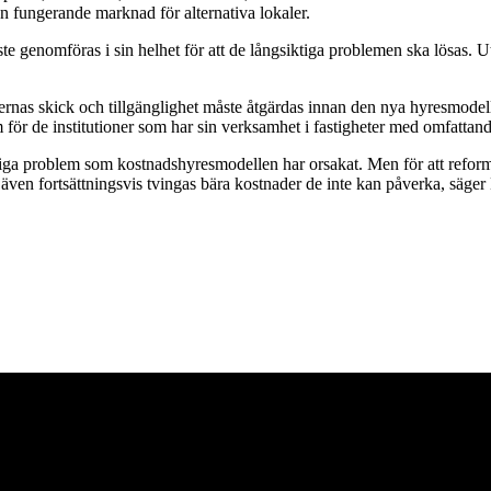
en fungerande marknad för alternativa lokaler.
ste genomföras i sin helhet för att de långsiktiga problemen ska lösas. 
rnas skick och tillgänglighet måste åtgärdas innan den nya hyresmodelle
em för de institutioner som har sin verksamhet i fastigheter med omfatta
liga problem som kostnadshyresmodellen har orsakat. Men för att reforme
rna även fortsättningsvis tvingas bära kostnader de inte kan påverka, sä