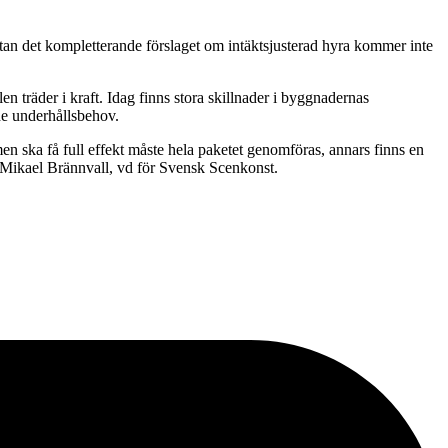
Utan det kompletterande förslaget om intäktsjusterad hyra kommer inte
n träder i kraft. Idag finns stora skillnader i byggnadernas
nde underhållsbehov.
n ska få full effekt måste hela paketet genomföras, annars finns en
ger Mikael Brännvall, vd för Svensk Scenkonst.