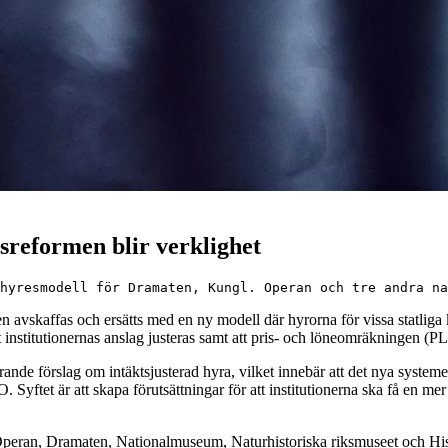
sreformen blir verklighet
hyresmodell för Dramaten, Kungl. Operan och tre andra na
 avskaffas och ersätts med en ny modell där hyrorna för vissa statliga k
tt institutionernas anslag justeras samt att pris- och löneomräkningen 
rande förslag om intäktsjusterad hyra, vilket innebär att det nya sys
Syftet är att skapa förutsättningar för att institutionerna ska få en mer
 Operan, Dramaten, Nationalmuseum, Naturhistoriska riksmuseet och Hist