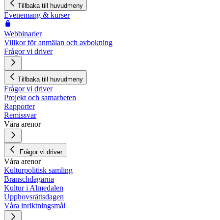
Tillbaka till huvudmeny
Evenemang & kurser
Webbinarier
Villkor för anmälan och avbokning
Frågor vi driver
Tillbaka till huvudmeny
Frågor vi driver
Projekt och samarbeten
Rapporter
Remissvar
Våra arenor
Frågor vi driver
Våra arenor
Kulturpolitisk samling
Branschdagarna
Kultur i Almedalen
Upphovsrättsdagen
Våra inriktningsmål