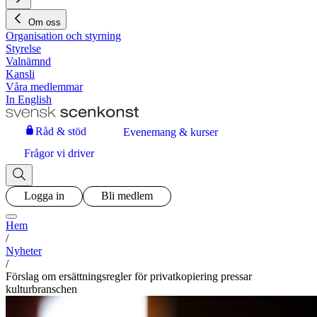
Om oss
Organisation och styrning
Styrelse
Valnämnd
Kansli
Våra medlemmar
In English
Råd & stöd
Evenemang & kurser
Frågor vi driver
Logga in
Bli medlem
Hem
/
Nyheter
/
Förslag om ersättningsregler för privatkopiering pressar
kulturbranschen