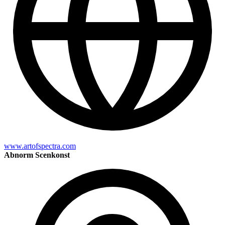
www.artofspectra.com
Abnorm Scenkonst