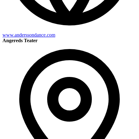
www.anderssondance.com
Angereds Teater