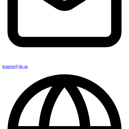
teatern@4e.se