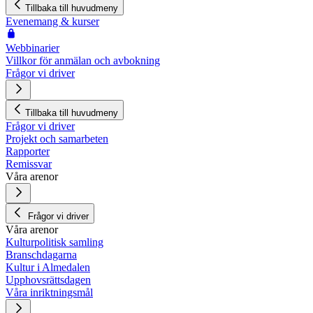
Tillbaka till huvudmeny
Evenemang & kurser
Webbinarier
Villkor för anmälan och avbokning
Frågor vi driver
Tillbaka till huvudmeny
Frågor vi driver
Projekt och samarbeten
Rapporter
Remissvar
Våra arenor
Frågor vi driver
Våra arenor
Kulturpolitisk samling
Branschdagarna
Kultur i Almedalen
Upphovsrättsdagen
Våra inriktningsmål