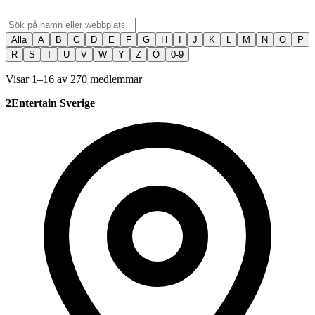
Alla
A
B
C
D
E
F
G
H
I
J
K
L
M
N
O
P
R
S
T
U
V
W
Y
Z
Ö
0-9
Visar 1–16 av 270 medlemmar
2Entertain Sverige