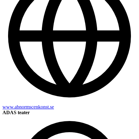
www.abnormscenkonst.se
ADAS teater