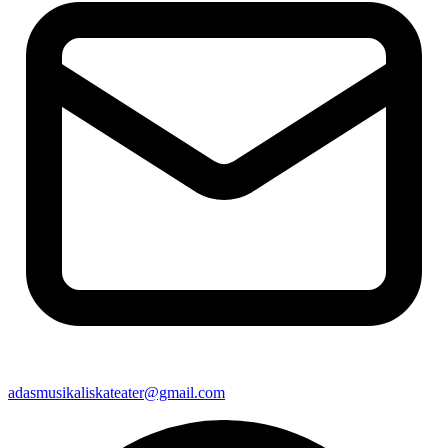
adasmusikaliskateater@gmail.com