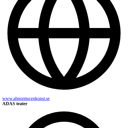
www.abnormscenkonst.se
ADAS teater