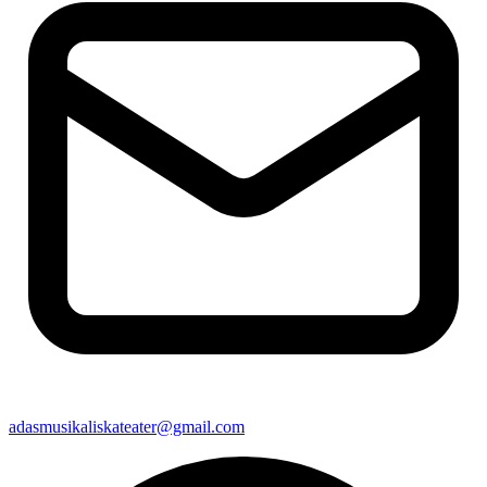
adasmusikaliskateater@gmail.com