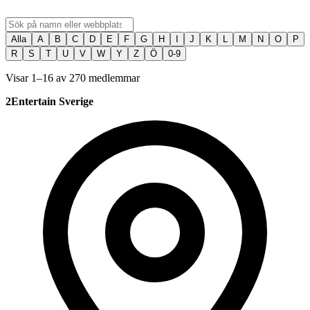
Alla
A
B
C
D
E
F
G
H
I
J
K
L
M
N
O
P
R
S
T
U
V
W
Y
Z
Ö
0-9
Visar 1–16 av 270 medlemmar
2Entertain Sverige