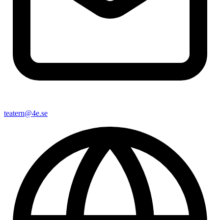
teatern@4e.se