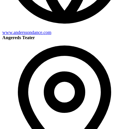
www.anderssondance.com
Angereds Teater