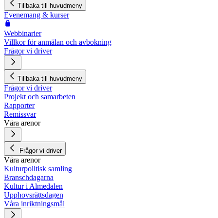
Tillbaka till huvudmeny
Evenemang & kurser
Webbinarier
Villkor för anmälan och avbokning
Frågor vi driver
Tillbaka till huvudmeny
Frågor vi driver
Projekt och samarbeten
Rapporter
Remissvar
Våra arenor
Frågor vi driver
Våra arenor
Kulturpolitisk samling
Branschdagarna
Kultur i Almedalen
Upphovsrättsdagen
Våra inriktningsmål