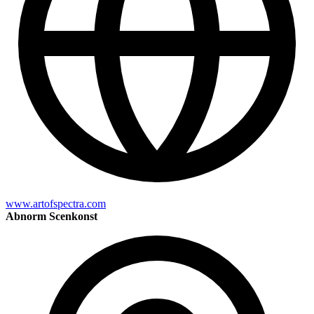
www.artofspectra.com
Abnorm Scenkonst