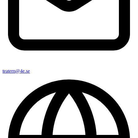
teatern@4e.se