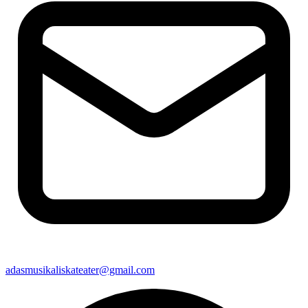
adasmusikaliskateater@gmail.com