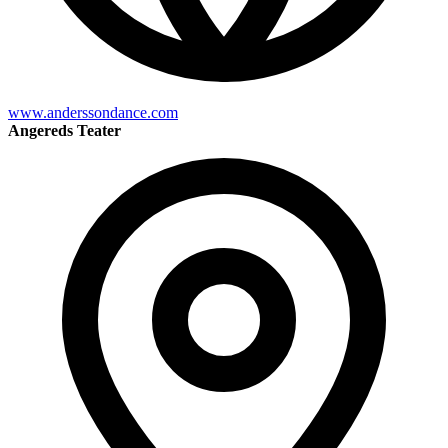
www.anderssondance.com
Angereds Teater