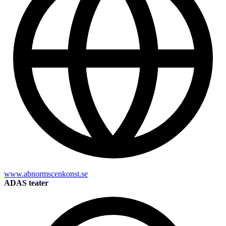
www.abnormscenkonst.se
ADAS teater