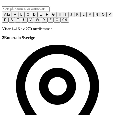
Alla
A
B
C
D
E
F
G
H
I
J
K
L
M
N
O
P
R
S
T
U
V
W
Y
Z
Ö
0-9
Visar 1–16 av 270 medlemmar
2Entertain Sverige