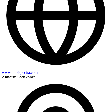
www.artofspectra.com
Abnorm Scenkonst