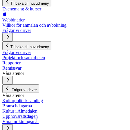
Tillbaka till huvudmeny
Evenemang & kurser
Webbinarier
Villkor för anmälan och avbokning
Frågor vi driver
Tillbaka till huvudmeny
Frågor vi driver
Projekt och samarbeten
Rapporter
Remissvar
Våra arenor
Frågor vi driver
Våra arenor
Kulturpolitisk samling
Branschdagarna
Kultur i Almedalen
Upphovsrättsdagen
Våra inriktningsmål