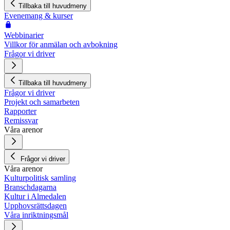
Tillbaka till huvudmeny
Evenemang & kurser
Webbinarier
Villkor för anmälan och avbokning
Frågor vi driver
Tillbaka till huvudmeny
Frågor vi driver
Projekt och samarbeten
Rapporter
Remissvar
Våra arenor
Frågor vi driver
Våra arenor
Kulturpolitisk samling
Branschdagarna
Kultur i Almedalen
Upphovsrättsdagen
Våra inriktningsmål