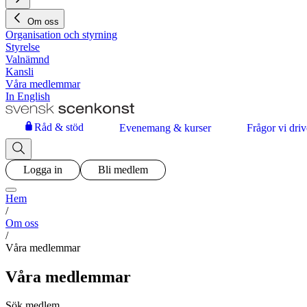
Om oss
Organisation och styrning
Styrelse
Valnämnd
Kansli
Våra medlemmar
In English
Råd & stöd
Evenemang & kurser
Frågor vi driv
Logga in
Bli medlem
Hem
/
Om oss
/
Våra medlemmar
Våra medlemmar
Sök medlem