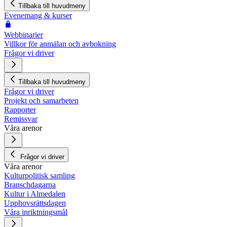
Tillbaka till huvudmeny
Evenemang & kurser
Webbinarier
Villkor för anmälan och avbokning
Frågor vi driver
Tillbaka till huvudmeny
Frågor vi driver
Projekt och samarbeten
Rapporter
Remissvar
Våra arenor
Frågor vi driver
Våra arenor
Kulturpolitisk samling
Branschdagarna
Kultur i Almedalen
Upphovsrättsdagen
Våra inriktningsmål