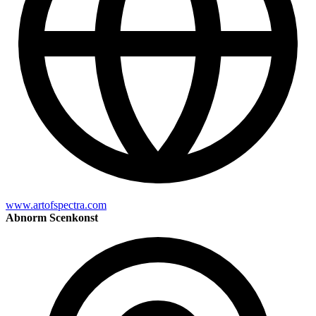
www.artofspectra.com
Abnorm Scenkonst