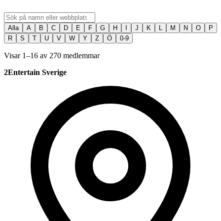
Alla
A
B
C
D
E
F
G
H
I
J
K
L
M
N
O
P
R
S
T
U
V
W
Y
Z
Ö
0-9
Visar 1–16 av 270 medlemmar
2Entertain Sverige