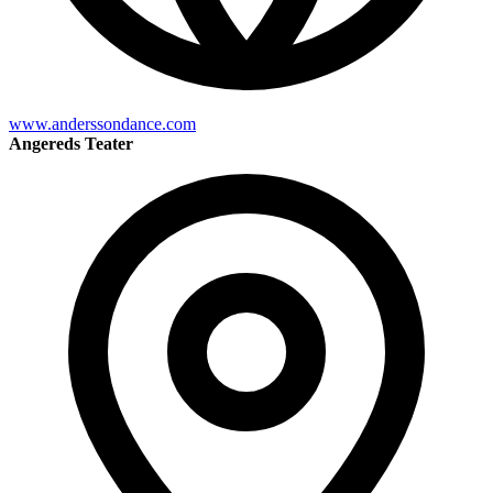
www.anderssondance.com
Angereds Teater