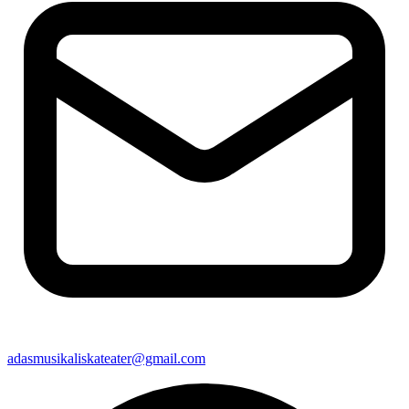
adasmusikaliskateater@gmail.com