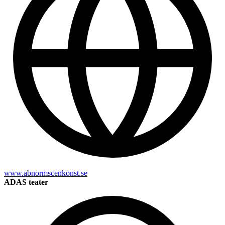
www.abnormscenkonst.se
ADAS teater