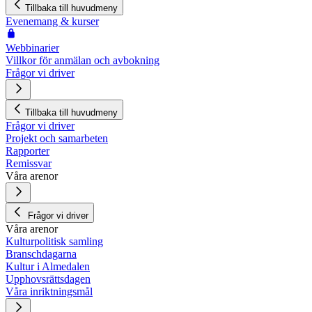
Tillbaka till huvudmeny
Evenemang & kurser
Webbinarier
Villkor för anmälan och avbokning
Frågor vi driver
Tillbaka till huvudmeny
Frågor vi driver
Projekt och samarbeten
Rapporter
Remissvar
Våra arenor
Frågor vi driver
Våra arenor
Kulturpolitisk samling
Branschdagarna
Kultur i Almedalen
Upphovsrättsdagen
Våra inriktningsmål