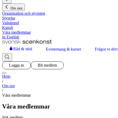
Om oss
Organisation och styrning
Styrelse
Valnämnd
Kansli
Våra medlemmar
In English
Råd & stöd
Evenemang & kurser
Frågor vi driv
Logga in
Bli medlem
Hem
/
Om oss
/
Våra medlemmar
Våra medlemmar
Sök medlem