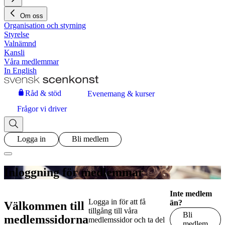
Om oss
Organisation och styrning
Styrelse
Valnämnd
Kansli
Våra medlemmar
In English
Råd & stöd
Evenemang & kurser
Frågor vi driver
Logga in
Bli medlem
Inloggning för medlemmar
Inte medlem
Logga in för att få
än?
Välkommen till
tillgång till våra
Bli
medlemssidorna
medlemssidor och ta del
medlem