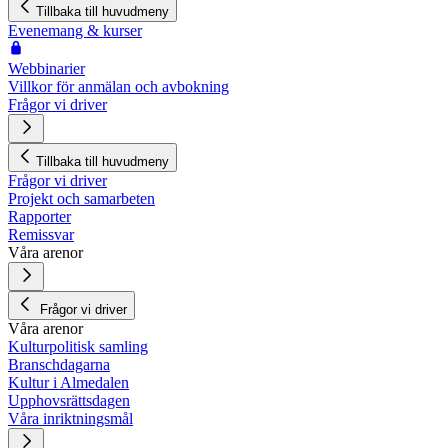
Tillbaka till huvudmeny
Evenemang & kurser
Webbinarier
Villkor för anmälan och avbokning
Frågor vi driver
Tillbaka till huvudmeny
Frågor vi driver
Projekt och samarbeten
Rapporter
Remissvar
Våra arenor
Frågor vi driver
Våra arenor
Kulturpolitisk samling
Branschdagarna
Kultur i Almedalen
Upphovsrättsdagen
Våra inriktningsmål