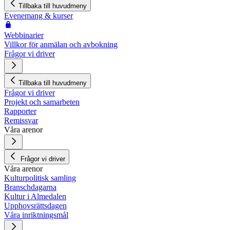
Tillbaka till huvudmeny
Evenemang & kurser
Webbinarier
Villkor för anmälan och avbokning
Frågor vi driver
Tillbaka till huvudmeny
Frågor vi driver
Projekt och samarbeten
Rapporter
Remissvar
Våra arenor
Frågor vi driver
Våra arenor
Kulturpolitisk samling
Branschdagarna
Kultur i Almedalen
Upphovsrättsdagen
Våra inriktningsmål