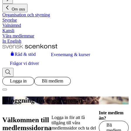
Om oss
Organisation och styrning
Styrelse
Valnämnd
Kansli
Våra medlemmar
In English
Råd & stöd
Evenemang & kurser
Frågor vi driver
Logga in
Bli medlem
Inloggning för medlemmar
Inte medlem
Logga in för att få
än?
Välkommen till
tillgång till våra
Bli
medlemssidorna
medlemssidor och ta del
medlem