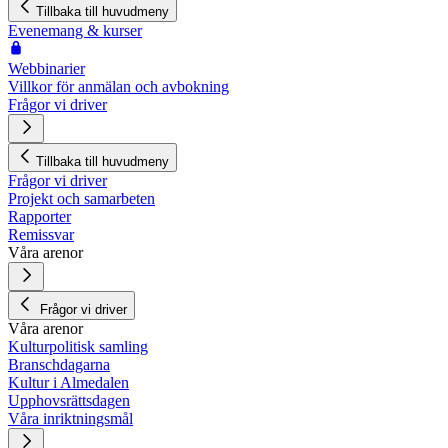
Tillbaka till huvudmeny
Evenemang & kurser
Webbinarier
Villkor för anmälan och avbokning
Frågor vi driver
Tillbaka till huvudmeny
Frågor vi driver
Projekt och samarbeten
Rapporter
Remissvar
Våra arenor
Frågor vi driver
Våra arenor
Kulturpolitisk samling
Branschdagarna
Kultur i Almedalen
Upphovsrättsdagen
Våra inriktningsmål