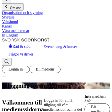
Om oss
Organisation och styrning
Styrelse
Valnämnd
Kansli
Våra medlemmar
In English
Råd & stöd
Evenemang & kurser
Frågor vi driver
Logga in
Bli medlem
Inloggning för medlemmar
Inte medlem
Logga in för att få
än?
Välkommen till
tillgång till våra
Bli
medlemssidorna
medlemssidor och ta del
medlem