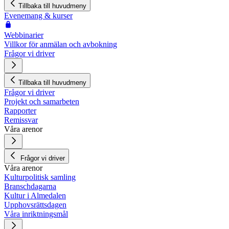
Tillbaka till huvudmeny
Evenemang & kurser
Webbinarier
Villkor för anmälan och avbokning
Frågor vi driver
Tillbaka till huvudmeny
Frågor vi driver
Projekt och samarbeten
Rapporter
Remissvar
Våra arenor
Frågor vi driver
Våra arenor
Kulturpolitisk samling
Branschdagarna
Kultur i Almedalen
Upphovsrättsdagen
Våra inriktningsmål