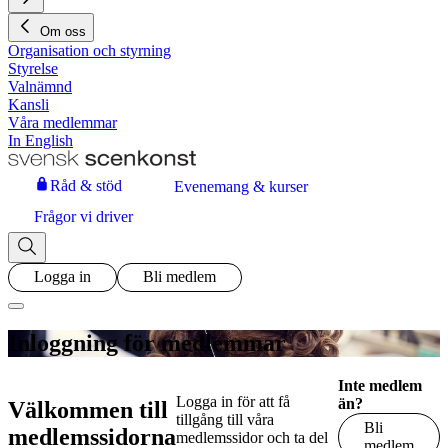
Om oss
Organisation och styrning
Styrelse
Valnämnd
Kansli
Våra medlemmar
In English
Råd & stöd
Evenemang & kurser
Frågor vi driver
Logga in
Bli medlem
Inloggning för medlemmar
Inte medlem
Logga in för att få
än?
Välkommen till
tillgång till våra
Bli
medlemssidorna
medlemssidor och ta del
medlem