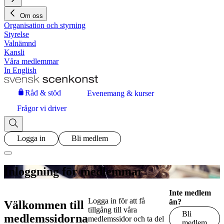
Om oss
Organisation och styrning
Styrelse
Valnämnd
Kansli
Våra medlemmar
In English
Råd & stöd
Evenemang & kurser
Frågor vi driver
Logga in
Bli medlem
Inloggning för medlemmar
Inte medlem
Logga in för att få
än?
Välkommen till
tillgång till våra
Bli
medlemssidorna
medlemssidor och ta del
medlem