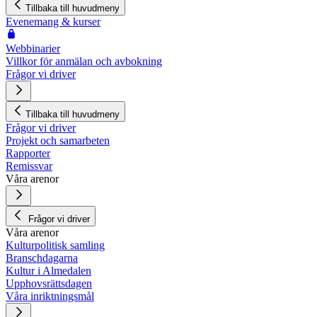
Tillbaka till huvudmeny
Evenemang & kurser
Webbinarier
Villkor för anmälan och avbokning
Frågor vi driver
Tillbaka till huvudmeny
Frågor vi driver
Projekt och samarbeten
Rapporter
Remissvar
Våra arenor
Frågor vi driver
Våra arenor
Kulturpolitisk samling
Branschdagarna
Kultur i Almedalen
Upphovsrättsdagen
Våra inriktningsmål