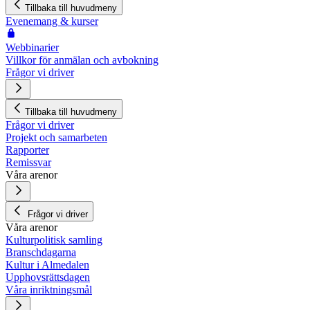
Tillbaka till huvudmeny
Evenemang & kurser
Webbinarier
Villkor för anmälan och avbokning
Frågor vi driver
Tillbaka till huvudmeny
Frågor vi driver
Projekt och samarbeten
Rapporter
Remissvar
Våra arenor
Frågor vi driver
Våra arenor
Kulturpolitisk samling
Branschdagarna
Kultur i Almedalen
Upphovsrättsdagen
Våra inriktningsmål