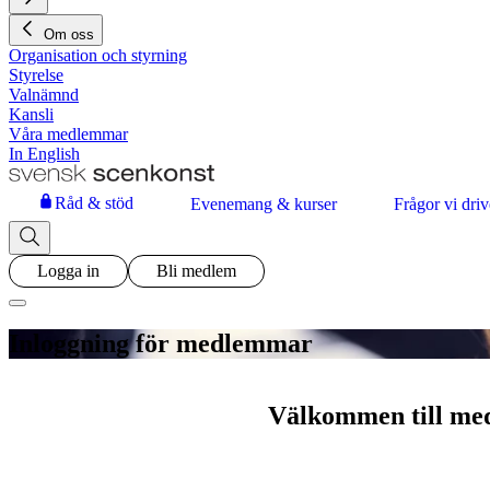
Om oss
Organisation och styrning
Styrelse
Valnämnd
Kansli
Våra medlemmar
In English
Råd & stöd
Evenemang & kurser
Frågor vi driv
Logga in
Bli medlem
Inloggning för medlemmar
Välkommen till me