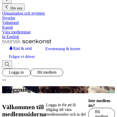
Om oss
Organisation och styrning
Styrelse
Valnämnd
Kansli
Våra medlemmar
In English
Råd & stöd
Evenemang & kurser
Frågor vi driver
Logga in
Bli medlem
Inloggning för medlemmar
Inte medlem
Logga in för att få
än?
Välkommen till
tillgång till våra
Bli
medlemssidorna
medlemssidor och ta del
medlem