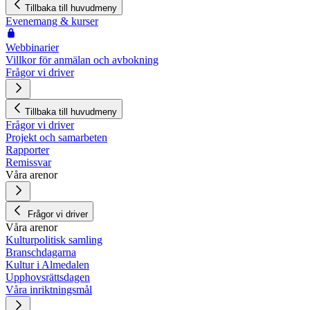
Tillbaka till huvudmeny
Evenemang & kurser
Webbinarier
Villkor för anmälan och avbokning
Frågor vi driver
Tillbaka till huvudmeny
Frågor vi driver
Projekt och samarbeten
Rapporter
Remissvar
Våra arenor
Frågor vi driver
Våra arenor
Kulturpolitisk samling
Branschdagarna
Kultur i Almedalen
Upphovsrättsdagen
Våra inriktningsmål