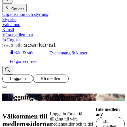
Om oss
Organisation och styrning
Styrelse
Valnämnd
Kansli
Våra medlemmar
In English
Råd & stöd
Evenemang & kurser
Frågor vi driver
Logga in
Bli medlem
Inloggning för medlemmar
Inte medlem
Logga in för att få
än?
Välkommen till
tillgång till våra
Bli
medlemssidorna
medlemssidor och ta del
medlem