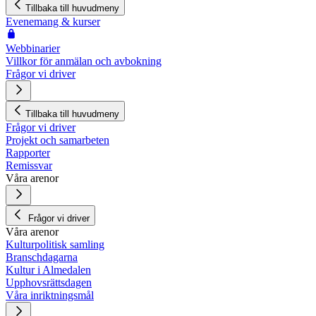
Tillbaka till huvudmeny
Evenemang & kurser
Webbinarier
Villkor för anmälan och avbokning
Frågor vi driver
Tillbaka till huvudmeny
Frågor vi driver
Projekt och samarbeten
Rapporter
Remissvar
Våra arenor
Frågor vi driver
Våra arenor
Kulturpolitisk samling
Branschdagarna
Kultur i Almedalen
Upphovsrättsdagen
Våra inriktningsmål