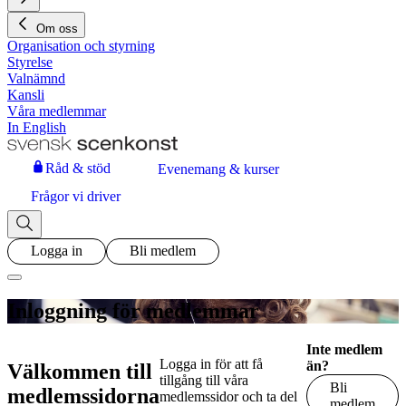
Om oss
Organisation och styrning
Styrelse
Valnämnd
Kansli
Våra medlemmar
In English
Råd & stöd
Evenemang & kurser
Frågor vi driver
Logga in
Bli medlem
Inloggning för medlemmar
Inte medlem
Logga in för att få
än?
Välkommen till
tillgång till våra
Bli
medlemssidorna
medlemssidor och ta del
medlem