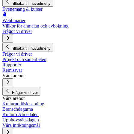
Tillbaka till huvudmeny
Evenemang & kurser
Webbinarier
Villkor för anmälan och avbokning
Frågor vi driver
Tillbaka till huvudmeny
Frågor vi driver
Projekt och samarbeten
Rapporter
Remissvar
Våra arenor
Frågor vi driver
Våra arenor
Kulturpolitisk samling
Branschdagarna
Kultur i Almedalen
Upphovsrättsdagen
Våra inriktningsmål