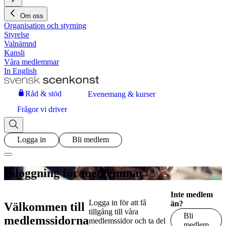
Om oss
Organisation och styrning
Styrelse
Valnämnd
Kansli
Våra medlemmar
In English
Råd & stöd
Evenemang & kurser
Frågor vi driver
Logga in
Bli medlem
Inloggning för medlemmar
Inte medlem
Logga in för att få
än?
Välkommen till
tillgång till våra
Bli
medlemssidorna
medlemssidor och ta del
medlem