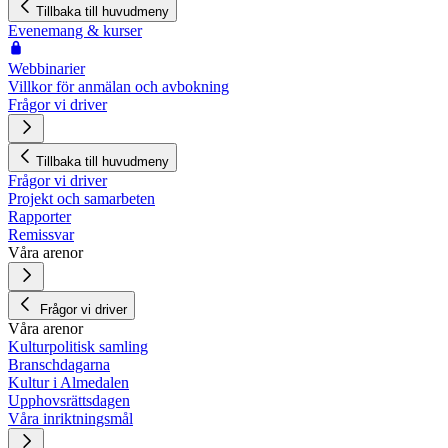
Tillbaka till huvudmeny
Evenemang & kurser
Webbinarier
Villkor för anmälan och avbokning
Frågor vi driver
Tillbaka till huvudmeny
Frågor vi driver
Projekt och samarbeten
Rapporter
Remissvar
Våra arenor
Frågor vi driver
Våra arenor
Kulturpolitisk samling
Branschdagarna
Kultur i Almedalen
Upphovsrättsdagen
Våra inriktningsmål