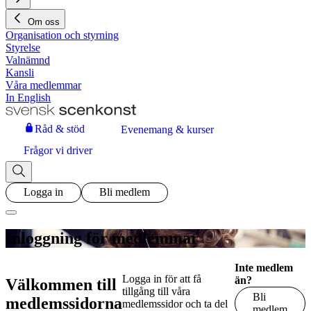
Om oss
Organisation och styrning
Styrelse
Valnämnd
Kansli
Våra medlemmar
In English
Råd & stöd
Evenemang & kurser
Frågor vi driver
Logga in
Bli medlem
Inloggning för medlemmar
Inte medlem
Logga in för att få
än?
Välkommen till
tillgång till våra
Bli
medlemssidorna
medlemssidor och ta del
medlem