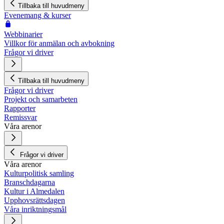
Tillbaka till huvudmeny
Evenemang & kurser
Webbinarier
Villkor för anmälan och avbokning
Frågor vi driver
Tillbaka till huvudmeny
Frågor vi driver
Projekt och samarbeten
Rapporter
Remissvar
Våra arenor
Frågor vi driver
Våra arenor
Kulturpolitisk samling
Branschdagarna
Kultur i Almedalen
Upphovsrättsdagen
Våra inriktningsmål